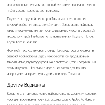
расположенные недалеко от станций метро или надземного метро‚
чтобы удобно перемещаться по городу.
Пхукет – это крупнейший остров Таиланда‚ предлагающий
широкий выбор пляжных отелей и вилл. Здесь можно найти как
тихие и уединенные пляжи‚ так и оживленные курорты с развитой
инфраструктурой. Наиболее популярные пляжи Пхукета: Патонг‚
Карон‚ Ката и Банг Тао.
Чиангмай – это культурная столица Таиланда‚ расположенная в
северной части страны. Здесь можно найти как традиционные
тайские дома‚ переоборудованные в гестхаусы‚ так и современные
отели и курорты. Чиангмай – идеальное место для тех‚ кто
интересуется историей‚ культурой и природой Таиланда.
Другие Варианты
Кроме того‚ в Таиланде можно найти множество других интересных
мест для проживания‚ таких как острова Самуи‚ Краби‚ Ко Ланта и