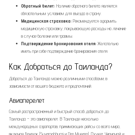
Обратный билет:
Наличие обратного билета является
обязательным условием для въезда в страну.
Медицинская страховка:
Рекомендуется оформить
медицинскую страховку‚ покрывающую расходы на лечение
в случае болезни или травмы.
Подтверждение бронирования отеля:
Желательно
иметь при себе подтверждение бронирования отеля.
Как Добраться до Таиланда?
Добраться до Таиланда можно различными способами‚ в
зависимости от вашего бюджета и предпочтений.
Авиаперелет
Самый распространенный и быстрый способ добраться до
Таиланда – это авиаперелет. В Таиланде несколько
международных аэропортов‚ принимающих рейсы со всего мира‚
включая Бангкок (Suvarnabhumi и Don Mueang)‚ Пхукет‚ Чиангмай и