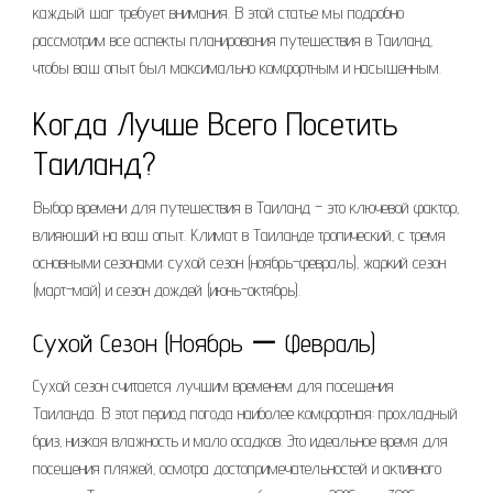
каждый шаг требует внимания. В этой статье мы подробно
рассмотрим все аспекты планирования путешествия в Таиланд‚
чтобы ваш опыт был максимально комфортным и насыщенным.
Когда Лучше Всего Посетить
Таиланд?
Выбор времени для путешествия в Таиланд – это ключевой фактор‚
влияющий на ваш опыт. Климат в Таиланде тропический‚ с тремя
основными сезонами: сухой сезон (ноябрь-февраль)‚ жаркий сезон
(март-май) и сезон дождей (июнь-октябрь).
Сухой Сезон (Ноябрь ー Февраль)
Сухой сезон считается лучшим временем для посещения
Таиланда. В этот период погода наиболее комфортная: прохладный
бриз‚ низкая влажность и мало осадков. Это идеальное время для
посещения пляжей‚ осмотра достопримечательностей и активного