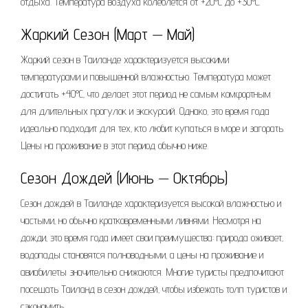
отдыха. Температура воздуха колеблется от +20°C до +30°C.
Жаркий Сезон (Март ⏤ Май)
Жаркий сезон в Таиланде характеризуется высокими
температурами и повышенной влажностью. Температура может
достигать +40°C‚ что делает этот период не самым комфортным
для длительных прогулок и экскурсий. Однако‚ это время года
идеально подходит для тех‚ кто любит купаться в море и загорать.
Цены на проживание в этот период обычно ниже.
Сезон Дождей (Июнь ⏤ Октябрь)
Сезон дождей в Таиланде характеризуется высокой влажностью и
частыми‚ но обычно кратковременными ливнями. Несмотря на
дожди‚ это время года имеет свои преимущества: природа оживает‚
водопады становятся полноводными‚ а цены на проживание и
авиабилеты значительно снижаются. Многие туристы предпочитают
посещать Таиланд в сезон дождей‚ чтобы избежать толп туристов и
сэкономить.