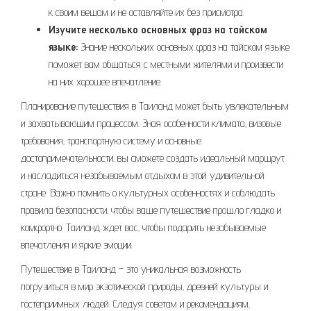
к своим вещам и не оставляйте их без присмотра.
Изучите несколько основных фраз на тайском
языке:
Знание нескольких основных фраз на тайском языке
поможет вам общаться с местными жителями и произвести
на них хорошее впечатление.
Планирование путешествия в Таиланд может быть увлекательным
и захватывающим процессом. Зная особенности климата‚ визовые
требования‚ транспортную систему и основные
достопримечательности‚ вы сможете создать идеальный маршрут
и насладиться незабываемым отдыхом в этой удивительной
стране. Важно помнить о культурных особенностях и соблюдать
правила безопасности‚ чтобы ваше путешествие прошло гладко и
комфортно. Таиланд ждет вас‚ чтобы подарить незабываемые
впечатления и яркие эмоции.
Путешествие в Таиланд – это уникальная возможность
погрузиться в мир экзотической природы‚ древней культуры и
гостеприимных людей. Следуя советам и рекомендациям‚