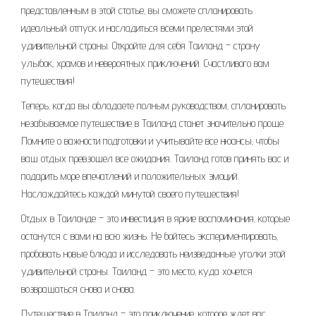
представленным в этой статье‚ вы сможете спланировать
идеальный отпуск и насладиться всеми прелестями этой
удивительной страны. Откройте для себя Таиланд – страну
улыбок‚ храмов и невероятных приключений. Счастливого вам
путешествия!
Теперь‚ когда вы обладаете полным руководством‚ спланировать
незабываемое путешествие в Таиланд станет значительно проще.
Помните о важности подготовки и учитывайте все нюансы‚ чтобы
ваш отдых превзошел все ожидания. Таиланд готов принять вас и
подарить море впечатлений и положительных эмоций.
Наслаждайтесь каждой минутой своего путешествия!
Отдых в Таиланде – это инвестиция в яркие воспоминания‚ которые
останутся с вами на всю жизнь. Не бойтесь экспериментировать‚
пробовать новые блюда и исследовать неизведанные уголки этой
удивительной страны. Таиланд – это место‚ куда хочется
возвращаться снова и снова.
Путешествие в Таиланд – это приключение‚ которое ждет вас.