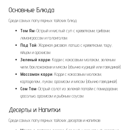
Основные Блюда
Среди самых популярных тайских блюд:
Том Ям:
Острый и кислый суп с креветками‚ грибами‚
лемонграссом и галангалом.
Пад Тай:
Жареная рисовая лапша с креветками‚ тофу‚
яйцом и арахисом.
Зеленый карри:
Карри с кокосовым молоком‚ зеленым
чили‚ баклажанами и мясом (обычно курицей или говядиной).
Массаман карри:
Карри с кокосовым молоком‚
картофелем‚ луком‚ арахисом и мясом (обычно говядиной).
Сом Там:
Острый салат из зеленой папайи с помидорами‚
фасолью‚ арахисом и рыбным соусом.
Десерты и Напитки
Среди самых популярных тайских десертов и напитков: