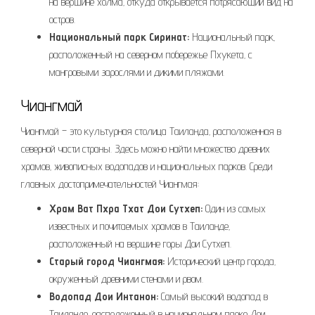
на вершине холма‚ откуда открывается потрясающий вид на
остров.
Национальный парк Сиринат:
Национальный парк‚
расположенный на северном побережье Пхукета‚ с
мангровыми зарослями и дикими пляжами.
Чиангмай
Чиангмай – это культурная столица Таиланда‚ расположенная в
северной части страны. Здесь можно найти множество древних
храмов‚ живописных водопадов и национальных парков. Среди
главных достопримечательностей Чиангмая:
Храм Ват Пхра Тхат Дои Сутхеп:
Один из самых
известных и почитаемых храмов в Таиланде‚
расположенный на вершине горы Дои Сутхеп.
Старый город Чиангмая:
Исторический центр города‚
окруженный древними стенами и рвом.
Водопад Дои Интанон:
Самый высокий водопад в
Таиланде‚ расположенный в национальном парке Дои