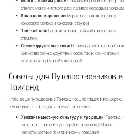
Манго с липким рисом:
Сладкий и ароматный десерт из
спелого манго и липкого риса‚ политого кокосовым молоком.
Кокосовое мороженое:
Мороженое‚ приготовленное из
кокосового молока и кокосовой стружки.
Тайский чай:
Сладкий и ароматный чай с молоком и
специями.
Свежие фруктовые соки:
В Таиланде можно попробовать
множество свежих фруктовых соков‚ таких как манговый‚
ананасовый‚ арбузный и кокосовый.
Советы для Путешественников в
Таиланд
Чтобы ваше путешествие в Таиланд прошло гладко и комфортно‚
рекомендуется соблюдать следующие советы:
Уважайте местную культуру и традиции:
Таиланд –
это страна с богатой культурой и традициями. Важно
уважать местные обычаи и нормы поведения.