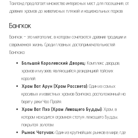
Таиланд предлагает множество интересных мест для посещения‚ от
древних храмов до живописных пляжей и национальных парков.
Бангкок
Бангкок – это мегаполис‚ в котором сочетаются древние традиции и
современная жизнь. Среди главных достопримечательностей
Бангкока:
Большой Королевский Дворец:
Комплекс дворцов‚
храмов и музеев‚ являющийся резиденцией тайских
королей.
Храм Ват Арун (Храм Рассвета):
Один из самых
красивых и известных храмов Бангкока‚ расположенный на
берегу реки Чао Прайя.
Храм Ват Пхо (Храм Лежащего Будды):
Храм‚ в
котором находится огромная статуя лежащего Будды‚
покрытая золотом.
Рынок Чатучак:
Один из крупнейших рынков в мире‚ где