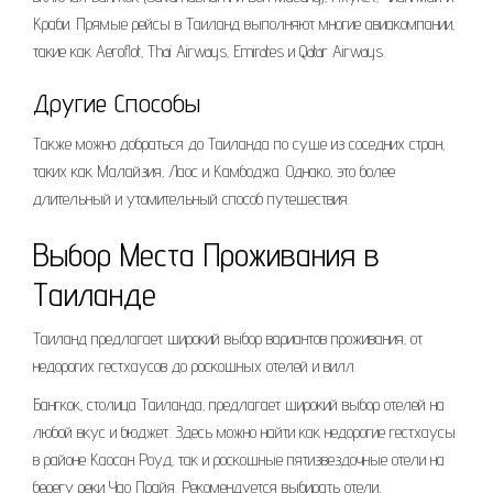
Краби. Прямые рейсы в Таиланд выполняют многие авиакомпании‚
такие как Aeroflot‚ Thai Airways‚ Emirates и Qatar Airways.
Другие Способы
Также можно добраться до Таиланда по суше из соседних стран‚
таких как Малайзия‚ Лаос и Камбоджа. Однако‚ это более
длительный и утомительный способ путешествия.
Выбор Места Проживания в
Таиланде
Таиланд предлагает широкий выбор вариантов проживания‚ от
недорогих гестхаусов до роскошных отелей и вилл.
Бангкок‚ столица Таиланда‚ предлагает широкий выбор отелей на
любой вкус и бюджет. Здесь можно найти как недорогие гестхаусы
в районе Каосан Роуд‚ так и роскошные пятизвездочные отели на
берегу реки Чао Прайя. Рекомендуется выбирать отели‚