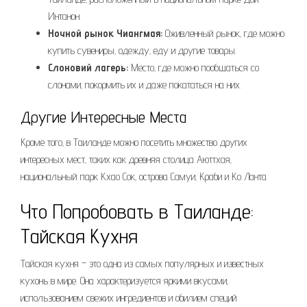
Интанон.
Ночной рынок Чиангмая:
Оживленный рынок‚ где можно
купить сувениры‚ одежду‚ еду и другие товары.
Слоновий лагерь:
Место‚ где можно пообщаться со
слонами‚ покормить их и даже покататься на них.
Другие Интересные Места
Кроме того‚ в Таиланде можно посетить множество других
интересных мест‚ таких как древняя столица Аюттхая‚
национальный парк Кхао Сок‚ острова Самуи‚ Краби и Ко Ланта.
Что Попробовать в Таиланде:
Тайская Кухня
Тайская кухня – это одна из самых популярных и известных
кухонь в мире. Она характеризуется яркими вкусами‚
использованием свежих ингредиентов и обилием специй.