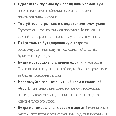
Одевайтесь скромно при посещении храмов:
При
посещении храмов необходимо одеваться скромно‚
прикрывая плечи и колени.
Торгуйтесь на рынках и с водителями тук-туков:
Торговаться – это нормальная практика в Таиланде. Не
стесняйтесь торговаться‚ чтобы получить лучшую цену.
Пейте только бутилированную воду:
Не
рекомендуется пить воду из-под крана. Пейте только
бутилированную воду.
Будьте осторожны с уличной едой:
Уличная еда в
Таиланде очень вкусная‚ но необходимо быть осторожным и
выбирать проверенные места.
Используйте солнцезащитный крем и головной
убор:
В Таиланде очень солнечно‚ поэтому необходимо
защищать кожу от солнца с помощью солнцезащитного
крема и головного убора.
Будьте внимательны к своим вещам:
В туристических
местах часто встречаются карманники. Будьте внимательны