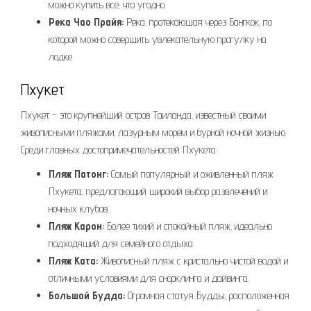
можно купить все‚ что угодно.
Река Чао Прайя:
Река‚ протекающая через Бангкок‚ по
которой можно совершить увлекательную прогулку на
лодке.
Пхукет
Пхукет – это крупнейший остров Таиланда‚ известный своими
живописными пляжами‚ лазурным морем и бурной ночной жизнью.
Среди главных достопримечательностей Пхукета:
Пляж Патонг:
Самый популярный и оживленный пляж
Пхукета‚ предлагающий широкий выбор развлечений и
ночных клубов.
Пляж Карон:
Более тихий и спокойный пляж‚ идеально
подходящий для семейного отдыха.
Пляж Ката:
Живописный пляж с кристально чистой водой и
отличными условиями для снорклинга и дайвинга.
Большой Будда:
Огромная статуя Будды‚ расположенная