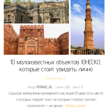
10 малоизвестных объектов ЮНЕСКО,
которые стоит увидеть лично
Объекты Юнеско
Автор
76TRAVEL_RU
1 июля 2026
Выкл.
Скрытые жемчужины всемирного наследия В мире есть места,
о которых говорят тихо, но которые глубоко трогают
посетителя — не яркая…
Читать далее