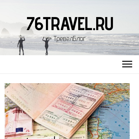
76TRAVEL.RU
ТревелБлог