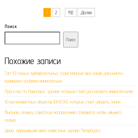
Пагинация записей
1
2
…
192
Далее
Поиск
Поиск
Похожие записи
Топ-10 самых требовательных туристических виз: какие документы
проверяют особенно внимательно
Прогулка по Невскому: здания, которые стоит рассмотреть внимательнее
10 малоизвестных объектов ЮНЕСКО, которые стоит увидеть лично
Вьетнам: почему азиатское направление становится хитом зимнего
сезона
Дома, пережившие века: известные здания Петербурга