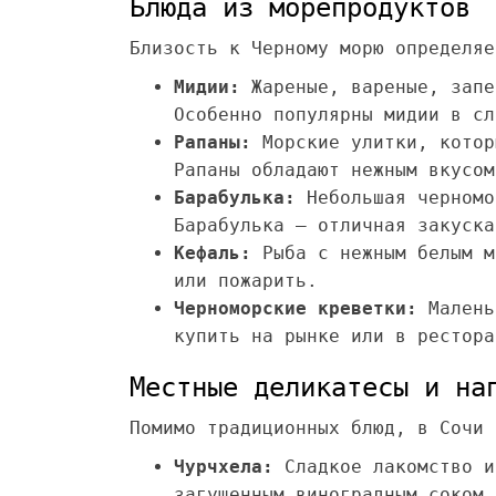
Блюда из морепродуктов
Близость к Черному морю определяе
Мидии:
Жареные, вареные, запе
Особенно популярны мидии в сл
Рапаны:
Морские улитки, котор
Рапаны обладают нежным вкусом
Барабулька:
Небольшая черномо
Барабулька – отличная закуска
Кефаль:
Рыба с нежным белым м
или пожарить.
Черноморские креветки:
Малень
купить на рынке или в рестора
Местные деликатесы и на
Помимо традиционных блюд, в Сочи 
Чурчхела:
Сладкое лакомство и
загущенным виноградным соком.