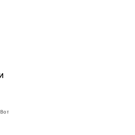
х
и
 Вот