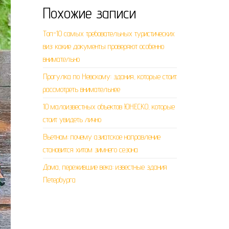
Похожие записи
Топ-10 самых требовательных туристических
виз: какие документы проверяют особенно
внимательно
Прогулка по Невскому: здания, которые стоит
рассмотреть внимательнее
10 малоизвестных объектов ЮНЕСКО, которые
стоит увидеть лично
Вьетнам: почему азиатское направление
становится хитом зимнего сезона
Дома, пережившие века: известные здания
Петербурга