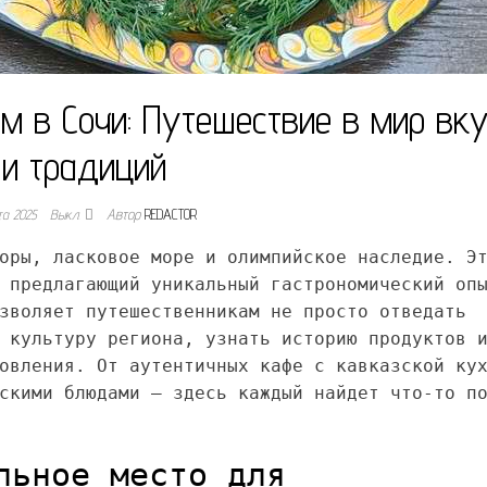
м в Сочи: Путешествие в мир вк
и традиций
та 2025
Выкл.
Автор
REDACTOR
оры, ласковое море и олимпийское наследие. Э
 предлагающий уникальный гастрономический оп
зволяет путешественникам не просто отведать
 культуру региона, узнать историю продуктов 
овления. От аутентичных кафе с кавказской ку
скими блюдами – здесь каждый найдет что-то п
льное место для