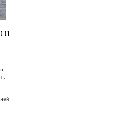
уса
то
ыт.
и
хней
о