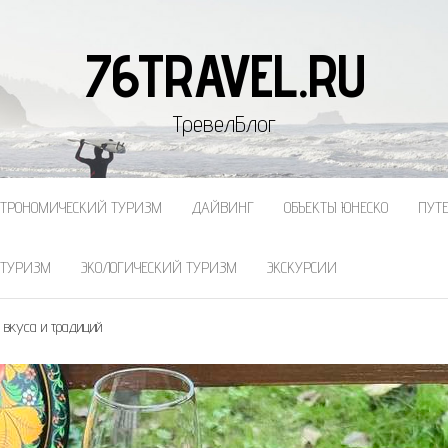
76TRAVEL.RU
ТревелБлог
СТРОНОМИЧЕСКИЙ ТУРИЗМ
ДАЙВИНГ
ОБЪЕКТЫ ЮНЕСКО
ПУТ
 ТУРИЗМ
ЭКОЛОГИЧЕСКИЙ ТУРИЗМ
ЭКСКУРСИИ
 вкуса и традиций