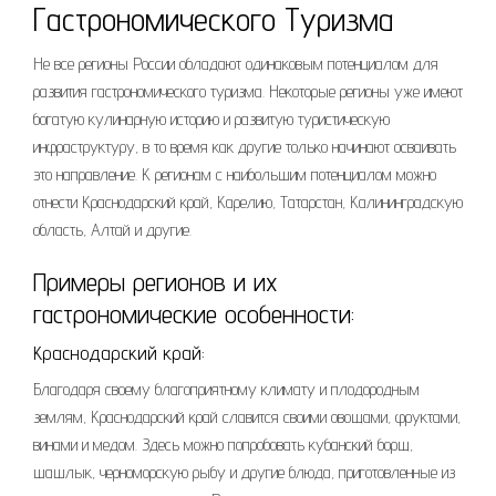
Гастрономического Туризма
Не все регионы России обладают одинаковым потенциалом для
развития гастрономического туризма. Некоторые регионы уже имеют
богатую кулинарную историю и развитую туристическую
инфраструктуру, в то время как другие только начинают осваивать
это направление. К регионам с наибольшим потенциалом можно
отнести Краснодарский край, Карелию, Татарстан, Калининградскую
область, Алтай и другие.
Примеры регионов и их
гастрономические особенности:
Краснодарский край:
Благодаря своему благоприятному климату и плодородным
землям, Краснодарский край славится своими овощами, фруктами,
винами и медом. Здесь можно попробовать кубанский борщ,
шашлык, черноморскую рыбу и другие блюда, приготовленные из