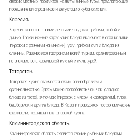
свежих местных продуктов. Развиты винные туры, предлагающие
посещение виноградников и дегустацию кубанских вин.
Карелия:
Карелия известна своими лесными ягодами, грибами, рыбой и
дичью. Традиционные карельские блюда включают в себя калитки
(пирожки с разными начинками), уху, грибной суп и блюда из
оленины. Развивается гастрономический туризм, ориентированный
на знакомство с карельской кухней и культурой.
Татарстан:
Татарская кухня отличается своим разнообразием и
оригинальностью. Здесь можно попробовать чак-чак (сладкое
блюдо из теста), эчпочмак (пирожок с мясом и картофелем), плов,
бешбармак и другие блюда. В Казани проводятся гастрономические
фестивали, посвященные татарской кухне.
Калининградская область:
Калининградская область славится своими рыбными блюдами,