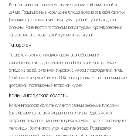
Карелия известна своими лесными ягодами, грибами, рыбой и
дичью. Традиционные карельские блюда включают в себя калитки
(пирожки с разными начинками), уху, грибной суп и блюда из
оленины. Развивается гастрономический туризм, ориентированный
на знакомство с карельской кухней и культурой.
Татарстан:
Татарская кухня отличается своим разнообразием и
оригинальностью. Здесь можно попробовать чак-чак (сладкое
блюдо из теста), эчпочмак (пирожок с мясом и картофелем), плов,
бешбармак и другие блюда; В Казани проводятся гастрономические
фестивали, посвященные татарской кухне.
Калининградская область:
Калининградская область славится своими рыбными блюдами,
балтийскими шпротами, марципаном и пивом. Здесь можно
попробовать клопсы (мясные шарики в белом соусе), строганину из
пеламиды, балтийского угря и другие блюда. Развивается
гастрономический туризм, ориентированный на знакомство с