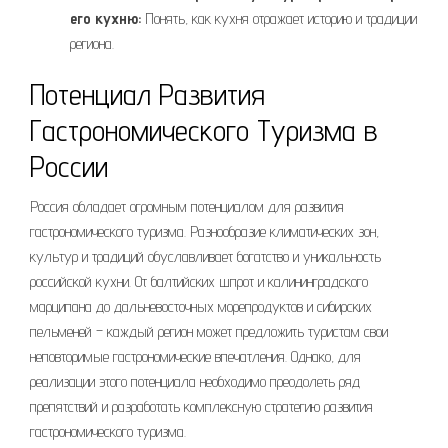
его кухню:
Понять, как кухня отражает историю и традиции
региона.
Потенциал Развития
Гастрономического Туризма в
России
Россия обладает огромным потенциалом для развития
гастрономического туризма. Разнообразие климатических зон,
культур и традиций обуславливает богатство и уникальность
российской кухни. От балтийских шпрот и калининградского
марципана до дальневосточных морепродуктов и сибирских
пельменей – каждый регион может предложить туристам свои
неповторимые гастрономические впечатления. Однако, для
реализации этого потенциала необходимо преодолеть ряд
препятствий и разработать комплексную стратегию развития
гастрономического туризма.