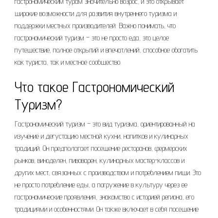
гастрономическим турам значительно возрос, и это открывает
широкие возможности для развития внутреннего туризма и
поддержки местных производителей. Важно понимать, что
гастрономический туризм – это не просто еда, это целое
путешествие, полное открытий и впечатлений, способное обогатить
как туриста, так и местное сообщество.
Что такое Гастрономический
Туризм?
Гастрономический туризм – это вид туризма, ориентированный на
изучение и дегустацию местной кухни, напитков и кулинарных
традиций. Он предполагает посещение ресторанов, фермерских
рынков, виноделен, пивоварен, кулинарных мастер-классов и
других мест, связанных с производством и потреблением пищи. Это
не просто потребление еды, а погружение в культуру через ее
гастрономические проявления, знакомство с историей региона, его
традициями и особенностями. Он также включает в себя посещение