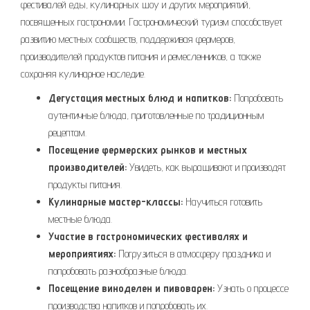
фестивалей еды, кулинарных шоу и других мероприятий,
посвященных гастрономии. Гастрономический туризм способствует
развитию местных сообществ, поддерживая фермеров,
производителей продуктов питания и ремесленников, а также
сохраняя кулинарное наследие.
Дегустация местных блюд и напитков:
Попробовать
аутентичные блюда, приготовленные по традиционным
рецептам.
Посещение фермерских рынков и местных
производителей:
Увидеть, как выращивают и производят
продукты питания.
Кулинарные мастер-классы:
Научиться готовить
местные блюда.
Участие в гастрономических фестивалях и
мероприятиях:
Погрузиться в атмосферу праздника и
попробовать разнообразные блюда.
Посещение виноделен и пивоварен:
Узнать о процессе
производства напитков и попробовать их.