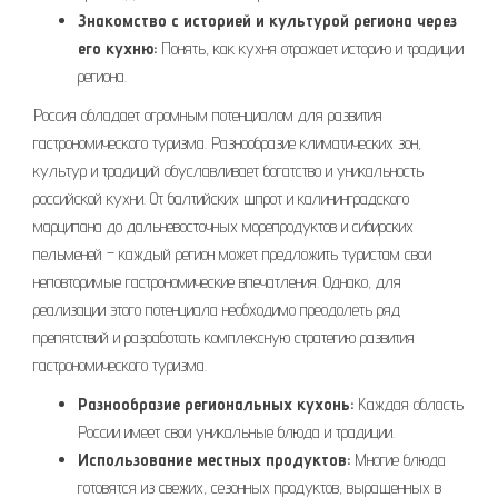
Знакомство с историей и культурой региона через
его кухню:
Понять, как кухня отражает историю и традиции
региона.
Россия обладает огромным потенциалом для развития
гастрономического туризма. Разнообразие климатических зон,
культур и традиций обуславливает богатство и уникальность
российской кухни. От балтийских шпрот и калининградского
марципана до дальневосточных морепродуктов и сибирских
пельменей – каждый регион может предложить туристам свои
неповторимые гастрономические впечатления. Однако, для
реализации этого потенциала необходимо преодолеть ряд
препятствий и разработать комплексную стратегию развития
гастрономического туризма.
Разнообразие региональных кухонь:
Каждая область
России имеет свои уникальные блюда и традиции.
Использование местных продуктов:
Многие блюда
готовятся из свежих, сезонных продуктов, выращенных в