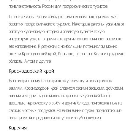
привлекательность России для гастрономических туристов.
Не все регионы России обладают одинаковым потенциалом для
развития гастрономического туризма. Некоторые регионы уже имеют
богатую кулинарную историю и развитую туристическую
инфраструктуру, в то время как другие только начинают осваивать
это направление. К регионам с наибольшим потенциалом можно
отнести Краснодарский край, Карелию, Татарстан, Калининградскую
область, Алтай и другие.
Краснодарский край:
Благодаря своему благоприятному климату и плодородным
землям, Краснодарский край славится своими овощами, фруктами,
винами и медом. Здесь можно попробовать кубанский борщ,
шашлык, черноморскую рыбу и другие блюда, приготовленные из
свежих местных продуктов. Развиты винные туры, предлагающие
посещение виноградников и дегустацию кубанских вин.
Карелия: