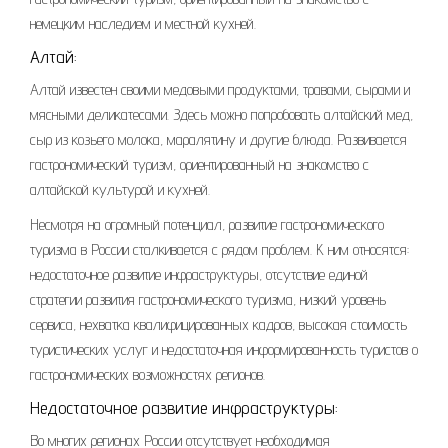
немецким наследием и местной кухней.
Алтай:
Алтай известен своими медовыми продуктами, травами, сырами и
мясными деликатесами. Здесь можно попробовать алтайский мед,
сыр из козьего молока, маралятину и другие блюда. Развивается
гастрономический туризм, ориентированный на знакомство с
алтайской культурой и кухней.
Несмотря на огромный потенциал, развитие гастрономического
туризма в России сталкивается с рядом проблем. К ним относятся:
недостаточное развитие инфраструктуры, отсутствие единой
стратегии развития гастрономического туризма, низкий уровень
сервиса, нехватка квалифицированных кадров, высокая стоимость
туристических услуг и недостаточная информированность туристов о
гастрономических возможностях регионов.
Недостаточное развитие инфраструктуры:
Во многих регионах России отсутствует необходимая