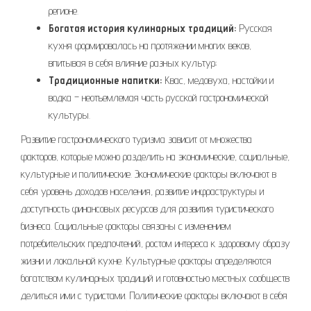
регионе.
Богатая история кулинарных традиций:
Русская
кухня формировалась на протяжении многих веков,
впитывая в себя влияние разных культур;
Традиционные напитки:
Квас, медовуха, настойки и
водка – неотъемлемая часть русской гастрономической
культуры.
Развитие гастрономического туризма зависит от множества
факторов, которые можно разделить на экономические, социальные,
культурные и политические. Экономические факторы включают в
себя уровень доходов населения, развитие инфраструктуры и
доступность финансовых ресурсов для развития туристического
бизнеса. Социальные факторы связаны с изменением
потребительских предпочтений, ростом интереса к здоровому образу
жизни и локальной кухне. Культурные факторы определяются
богатством кулинарных традиций и готовностью местных сообществ
делиться ими с туристами. Политические факторы включают в себя