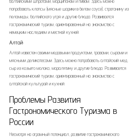
балтийскими шпротами, марципаном и пивом. Здесь можно
попробовать клопсы (мясные шарики в белом соусе), строганину из
пеламиды, балтийского угря и другие блюда. Развивается
гастрономический туризм, ориентированный на знакомство с
немецким наследием и местной кухней.
Алтай:
Алтай известен своими медовыми продуктами, травами, сырами и
мясными деликатесами. Здесь можно попробовать алтайский мед,
сыр из козьего молока, маралятину и другие блюда. Развивается
гастрономический туризм, ориентированный на знакомство с
алтайской культурой и кухней.
Проблемы Развития
Гастрономического Туризма в
России
Несмотря на огромный потенциал, развитие гастрономического