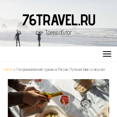
76TRAVEL.RU
ТревелБлог
Home
»
Гастрономический туризм в России: Путешествие со вкусом