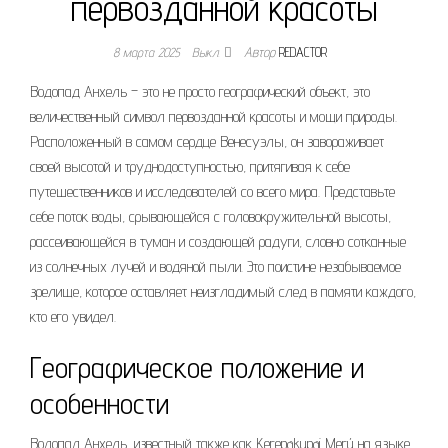
первозданной красоты
8 марта 2025
Выкл.
Автор
REDACTOR
Водопад Анхель – это не просто географический объект, это
величественный символ первозданной красоты и мощи природы.
Расположенный в самом сердце Венесуэлы, он завораживает
своей высотой и труднодоступностью, притягивая к себе
путешественников и исследователей со всего мира. Представьте
себе поток воды, срывающейся с головокружительной высоты,
рассеивающейся в туман и создающей радуги, словно сотканные
из солнечных лучей и водяной пыли. Это поистине незабываемое
зрелище, которое оставляет неизгладимый след в памяти каждого,
кто его увидел.
Географическое положение и
особенности
Водопад Анхель, известный также как Kerepakupai Merú на языке