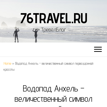
76TRAVEL.RU
ТревелБлог
Home
»
Водопад Анхель – величественный символ первозданной
красоты
Водопад Анхель –
величественный символ