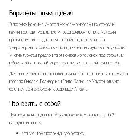
Варианты размещения
В поселке Канайма имеется несколько небольших отелей и
кемпингов, где туристы могут остановиться на ночь. Условия
проживания здесь достаточно скромные, но атмосфера
умиротворения и близость к природе компенсируют все неудобства.
Многие туристы предпочитают ночевать в гамаках под открытым
небом, чтобы в полной мере насладиться красотой ночного неба.
Для более комфортного проживания можно остановиться в отелях в
городах Сьюдад-Боливар или Санта-Элена-де-Уайрен, откуда
организуются экскурсии к водопаду Анхель.
Что взять с собой
При посещении водопада Анхель необходимо взять с собой
следующие вещи:
Легкую и быстросохнущую одежду