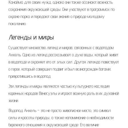
Канайма для своих нужд, однако они также осознают важность
сохранения окружающей среды. Они участвуют в программах по
охране парка и передают свои знания о природе молодому
поколению.
Легенды и мифы
Существует множество легенд и мифов, связанных с водопадом
Анхель. Одна из легенд рассказывает о духе воды, который живет
в водопаде и охраняет его от злых сил. Другая легенда повествует
о герое, который совершил подвиг и был вознагражден богами,
превратившись в водопад.
Эти легенды и мифы являются частью культурного наследия
коренных народов Венесуэлы и играют важную роль в их духовной
жизни.
Водопад Анхель – это не просто живописное место, это символ
силы и красоты природы, а также напоминание о необходимости
бережного отношения к окружающей среде. Его величие