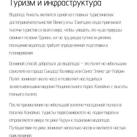
Туризм и инфраструктура
Водопад Анхель является одной из главных туристических
достопримечательностей Венесуэлы. Ежегодно сюда приезжают
тысячи туристов со всего мира, чтобы увидеть это чудо природы
своими глазами. Однако, из-за труднодоступности региона,
посещение водопада требует определенной подготовки и
планирования.
Основной способ добраться до водопада – это полет на небольшом
самолете из города Сьюдад-Боливар или Санта-Элена-де-Уайрен.
Полет занимает около часа и позволяет насладиться
захватывающими видами Национального парка Канайма с высоты
птичьего полета.
После приземления на небольшой взлетно-посадочной полосе в
поселке Канайма, туристы пересаживаются на лодки-пироги и
отправляются вверх по реке Чурун к подножию водопада.
Путешествие по реке занимает несколько часов и является частью
приключения.