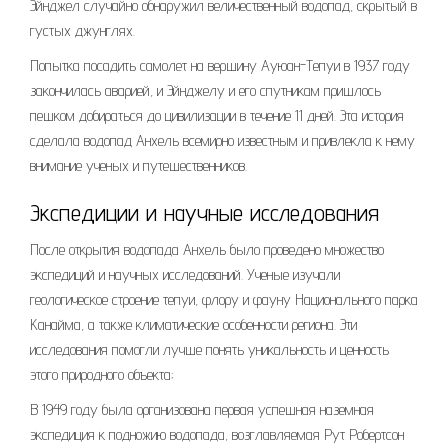
Эйнджел случайно обнаружил величественный водопад, скрытый в
густых джунглях.
Попытка посадить самолет на вершину Ауюан-Тепуи в 1937 году
закончилась аварией, и Эйнджелу и его спутникам пришлось
пешком добираться до цивилизации в течение 11 дней. Эта история
сделала водопад Анхель всемирно известным и привлекла к нему
внимание ученых и путешественников.
Экспедиции и научные исследования
После открытия водопада Анхель было проведено множество
экспедиций и научных исследований. Ученые изучали
геологическое строение тепуи, флору и фауну Национального парка
Канайма, а также климатические особенности региона. Эти
исследования помогли лучше понять уникальность и ценность
этого природного объекта;
В 1949 году была организована первая успешная наземная
экспедиция к подножию водопада, возглавляемая Рут Робертсон