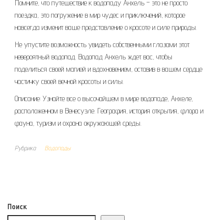
Помните, что путешествие к водопаду Анхель – это не просто
поездка, это погружение в мир чудес и приключений, которое
навсегда изменит ваше представление о красоте и силе природы.
Не упустите возможность увидеть собственными глазами этот
невероятный водопад. Водопад Анхель ждет вас, чтобы
поделиться своей магией и вдохновением, оставив в вашем сердце
частичку своей вечной красоты и силы.
Описание: Узнайте все о высочайшем в мире водопаде, Анхеле,
расположенном в Венесуэле. География, история открытия, флора и
фауна, туризм и охрана окружающей среды.
Рубрика
Водопады
Поиск