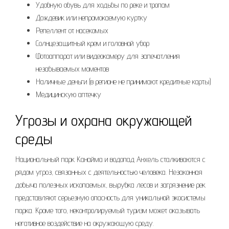
Удобную обувь для ходьбы по реке и тропам
Дождевик или непромокаемую куртку
Репеллент от насекомых
Солнцезащитный крем и головной убор
Фотоаппарат или видеокамеру для запечатления
незабываемых моментов
Наличные деньги (в регионе не принимают кредитные карты)
Медицинскую аптечку
Угрозы и охрана окружающей
среды
Национальный парк Канайма и водопад Анхель сталкиваются с
рядом угроз, связанных с деятельностью человека. Незаконная
добыча полезных ископаемых, вырубка лесов и загрязнение рек
представляют серьезную опасность для уникальной экосистемы
парка. Кроме того, неконтролируемый туризм может оказывать
негативное воздействие на окружающую среду.