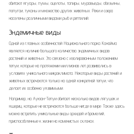
обитают ягуары, пумы, оцелоты, тапиры, муравьеды, обезьяны,
попугаи, туканы и множество других животных. Реки и озера
населены различными видами рыб и рептилий.
Эндемичные виды
Одной из главных особенностей Национального парка Канайма
является наличие большого количества эндемичных видов
растений и животных. Это связано с изолированным положением
тепуи, которые на протяжении миллионов лет развивались в
условиях уникального микроклимата. Некоторые виды растений и
животных встречаются только на одной конкретной тепуи, что
делает их особенно уязвимыми.
Например, на Ауюан-Тепуи обитает несколько видов лягушек и
ящериц, которые не встречаются больше нигде в мире. Также здесь
можно встретить уникальные виды орхидей и бромелий,
приспособленные к жизни на каменистых склонах.