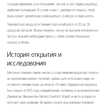
лучшим временем для посещения, так как в этот период водопад
наиболее полноводен. В сухой сезон, с декабря по апрель, поток
воды может значительно уменьшиться, а иногда и пересыхать.
Температура воздуха в течение года колеблется от 20 до 30
градусов Цельсия. Важно помнить, что из-за высокой влажности и
частых дождей необходимо брать с собой соответствующую
одежду и обувь.
История открытия и
исследования
Местные племена пемон знали о существовании водопада Анхель
на протяжении многих столетий, однако для остального мира он
оставался неизвестным до начала XX века. Официально водопад
был открыт в 1933 году американским летчиком и золотоискателем
Джеймсом Эйнджелом (James Crawford Angel), в честь которого и
получил свое название. Во время полета над районом Канайма