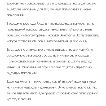
вдохновляет и завораживает, а его труднодоступность делает его
еще более желанным для тех, кто ищет приключения и новые
впечатления.
Посещение водопада Анхель – это возможность прикоснуться к
первозданной природе, увидеть уникальные пейзажи и узнать
больше о культуре коренных народов Венесуэлы. Это путешествие,
которое оставит незабываемые воспоминания на всю жизнь.
Будущее этого уникального места зависит от наших усилий по
сохранению его природного богатства и культурного наследия.
Только совместными усилиями мы сможем защитить водопад
Анхель и Национальный парк Канайма от угроз и передать их
будущим поколениям.
Водопад Анхель – это не только самый высокий водопад в мире,
но и символ надежды и вдохновения. Он напоминает нам о том, что
в мире еще есть места, где природа сохранила свою первозданную
красоту и величие.