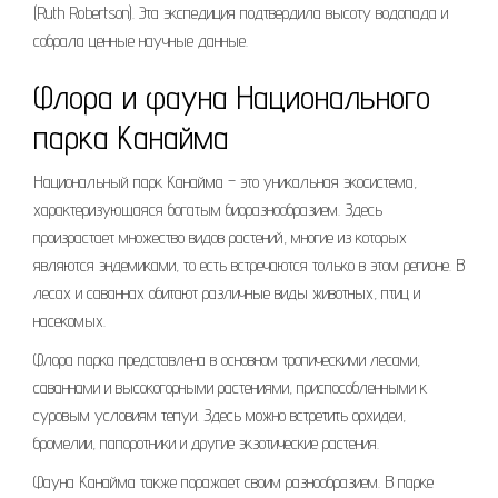
(Ruth Robertson). Эта экспедиция подтвердила высоту водопада и
собрала ценные научные данные.
Флора и фауна Национального
парка Канайма
Национальный парк Канайма – это уникальная экосистема,
характеризующаяся богатым биоразнообразием. Здесь
произрастает множество видов растений, многие из которых
являются эндемиками, то есть встречаются только в этом регионе. В
лесах и саваннах обитают различные виды животных, птиц и
насекомых.
Флора парка представлена в основном тропическими лесами,
саваннами и высокогорными растениями, приспособленными к
суровым условиям тепуи. Здесь можно встретить орхидеи,
бромелии, папоротники и другие экзотические растения.
Фауна Канайма также поражает своим разнообразием. В парке