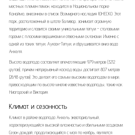
местных племен пемон, находится в Национальном парке
Канайма, внесенном в список Всемирного наследия ЮНЕСКО. Этот
парк, расположенный в штате Боливар, занимает огромную
территорию и славится своими уникальными тепуи – столовыми
горами с плоскими вершинами и отвесными склонами. Именно с
одной из таких тепуи, Ауюан-Тепуи, и обрушивается вниз вода
Анхеля.
Высота водопада составляет впечатляющие 979 метров (3212
футов), причем непрерывный каскад воды достигает 807 метров
(2648 футов). Это делает его самым высоким водопадом в мире,
превосходящим по высоте многие известные водопады, такие как
Ниагарский и Виктория.
Климат и сезонность
Климат в районе водопада Анхель экваториальный,
характеризующийся высокой влажностью и обильными осадками.
Сезон дождей, продолжающийся с мая по ноябрь, является