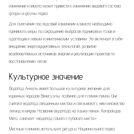
изменение климата может привести к изменению видового состава
флоры и фауны парка.
Для смягчения последствий изменения климата необходимо
принимать меры по сокращению выбросов парниковых газов и
адаптации к новым климатическим условиям. Это включает в себя
внедрение энергоэффективных технологий, развитие
возобновляемых источников энергии и реализацию проектов по
восстановлению лесов.
Культурное значение
Водопад Анхель имеет большое культурное значение для
коренных народов Венесуэлы, особенно для племен пемон. Они
считают водопад священным местом и связывают с ним множество
легенд и мифов. Название водопада на языке пемон, Kerepakupai
Merú, означает «водопад самого глубокого места».
Местные племена используют ресурсы Национального парка