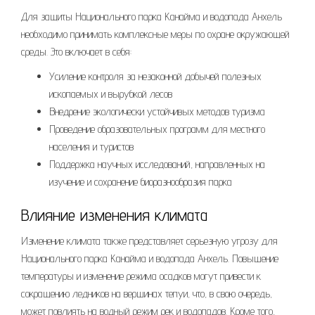
Для защиты Национального парка Канайма и водопада Анхель
необходимо принимать комплексные меры по охране окружающей
среды. Это включает в себя:
Усиление контроля за незаконной добычей полезных
ископаемых и вырубкой лесов
Внедрение экологически устойчивых методов туризма
Проведение образовательных программ для местного
населения и туристов
Поддержка научных исследований, направленных на
изучение и сохранение биоразнообразия парка
Влияние изменения климата
Изменение климата также представляет серьезную угрозу для
Национального парка Канайма и водопада Анхель. Повышение
температуры и изменение режима осадков могут привести к
сокращению ледников на вершинах тепуи, что, в свою очередь,
может повлиять на водный режим рек и водопадов. Кроме того,