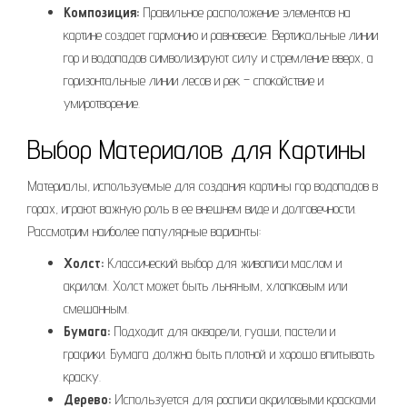
Композиция:
Правильное расположение элементов на
картине создает гармонию и равновесие. Вертикальные линии
гор и водопадов символизируют силу и стремление вверх, а
горизонтальные линии лесов и рек – спокойствие и
умиротворение.
Выбор Материалов для Картины
Материалы, используемые для создания картины гор водопадов в
горах, играют важную роль в ее внешнем виде и долговечности.
Рассмотрим наиболее популярные варианты:
Холст:
Классический выбор для живописи маслом и
акрилом. Холст может быть льняным, хлопковым или
смешанным.
Бумага:
Подходит для акварели, гуаши, пастели и
графики. Бумага должна быть плотной и хорошо впитывать
краску.
Дерево:
Используется для росписи акриловыми красками