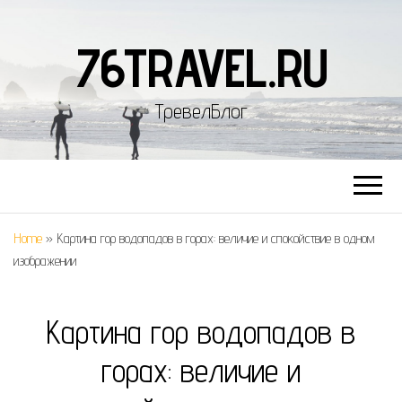
76TRAVEL.RU
ТревелБлог
Home
»
Картина гор водопадов в горах: величие и спокойствие в одном
изображении
Картина гор водопадов в
горах: величие и