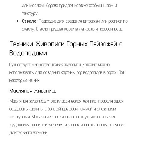
или маслом. Дерево придает картине особый шарм и
текстуру.
Стекло:
Подходит для создания витражей или росписи по
стеклу. Стекло придает картине легкость и прозрачность.
Техники Живописи Горных Пейзажей с
Водопадами
Существует множество техник живописи, которые можно
использовать для создания картины гор водопадов в горах. Вот
некоторые из них:
Масляная Живопись
Масляная живопись – это классическая техника, позволяющая
создавать картины с богатой цветовой гаммой и сложными
текстурами. Масляные краски долго сохнут, что позволяет
художнику вносить изменения и корректировать работу в течение
длительного времени.