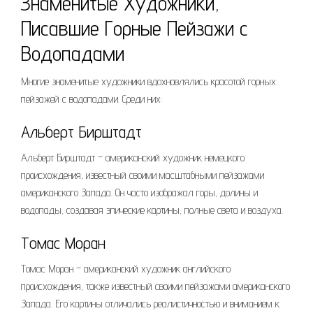
Знаменитые Художники,
Писавшие Горные Пейзажи с
Водопадами
Многие знаменитые художники вдохновлялись красотой горных
пейзажей с водопадами. Среди них:
Альберт Бирштадт
Альберт Бирштадт – американский художник немецкого
происхождения, известный своими масштабными пейзажами
американского Запада. Он часто изображал горы, долины и
водопады, создавая эпические картины, полные света и воздуха.
Томас Моран
Томас Моран – американский художник английского
происхождения, также известный своими пейзажами американского
Запада. Его картины отличались реалистичностью и вниманием к