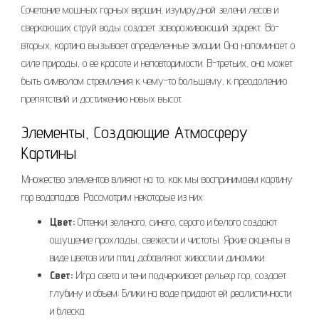
Сочетание мощных горных вершин, изумрудной зелени лесов и
сверкающих струй воды создает завораживающий эффект. Во-
вторых, картина вызывает определенные эмоции. Она напоминает о
силе природы, о ее красоте и неповторимости. В-третьих, она может
быть символом стремления к чему-то большему, к преодолению
препятствий и достижению новых высот.
Элементы, Создающие Атмосферу
Картины
Множество элементов влияют на то, как мы воспринимаем картину
гор водопадов. Рассмотрим некоторые из них:
Цвет:
Оттенки зеленого, синего, серого и белого создают
ощущение прохлады, свежести и чистоты. Яркие акценты в
виде цветов или птиц добавляют живости и динамики.
Свет:
Игра света и тени подчеркивает рельеф гор, создает
глубину и объем; Блики на воде придают ей реалистичности
и блеска.