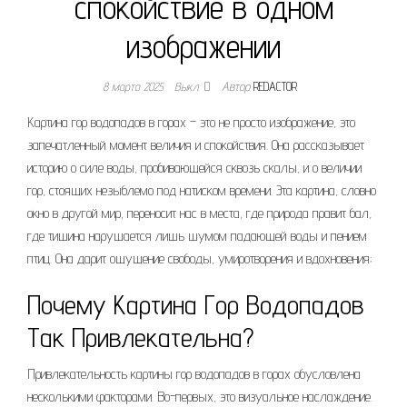
спокойствие в одном
изображении
8 марта 2025
Выкл.
Автор
REDACTOR
Картина гор водопадов в горах – это не просто изображение, это
запечатленный момент величия и спокойствия. Она рассказывает
историю о силе воды, пробивающейся сквозь скалы, и о величии
гор, стоящих незыблемо под натиском времени. Эта картина, словно
окно в другой мир, переносит нас в места, где природа правит бал,
где тишина нарушается лишь шумом падающей воды и пением
птиц. Она дарит ощущение свободы, умиротворения и вдохновения;
Почему Картина Гор Водопадов
Так Привлекательна?
Привлекательность картины гор водопадов в горах обусловлена
несколькими факторами. Во-первых, это визуальное наслаждение.