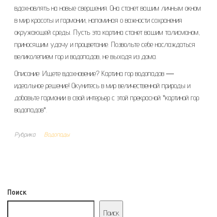
вдохновлять на новые свершения. Она станет вашим личным окном
в мир красоты и гармонии, напоминая о важности сохранения
окружающей среды. Пусть эта картина станет вашим талисманом,
приносящим удачу и процветание. Позвольте себе наслаждаться
великолепием гор и водопадов, не выходя из дома.
Описание: Ищете вдохновение? Картина гор водопадов ―
идеальное решение! Окунитесь в мир величественной природы и
добавьте гармонии в свой интерьер с этой прекрасной *картиной гор
водопадов*.
Рубрика
Водопады
Поиск
Поиск