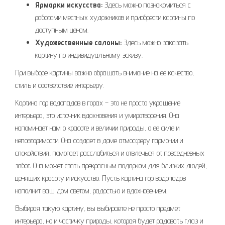
Ярмарки искусства:
Здесь можно познакомиться с
работами местных художников и приобрести картины по
доступным ценам.
Художественные салоны:
Здесь можно заказать
картину по индивидуальному эскизу.
При выборе картины важно обращать внимание на ее качество,
стиль и соответствие интерьеру.
Картина гор водопадов в горах – это не просто украшение
интерьера, это источник вдохновения и умиротворения. Она
напоминает нам о красоте и величии природы, о ее силе и
неповторимости. Она создает в доме атмосферу гармонии и
спокойствия, помогает расслабиться и отвлечься от повседневных
забот; Она может стать прекрасным подарком для близких людей,
ценящих красоту и искусство. Пусть картина гор водопадов
наполнит ваш дом светом, радостью и вдохновением.
Выбирая такую картину, вы выбираете не просто предмет
интерьера, но и частичку природы, которая будет радовать глаз и