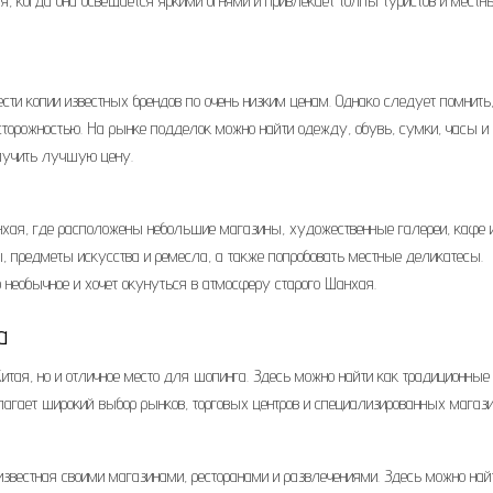
мя, когда она освещается яркими огнями и привлекает толпы туристов и местн
сти копии известных брендов по очень низким ценам. Однако следует помнить,
сторожностью. На рынке подделок можно найти одежду, обувь, сумки, часы и
олучить лучшую цену.
нхая, где расположены небольшие магазины, художественные галереи, кафе 
, предметы искусства и ремесла, а также попробовать местные деликатесы.
о необычное и хочет окунуться в атмосферу старого Шанхая.
а
Китая, но и отличное место для шопинга. Здесь можно найти как традиционные
лагает широкий выбор рынков, торговых центров и специализированных магази
известная своими магазинами, ресторанами и развлечениями. Здесь можно най