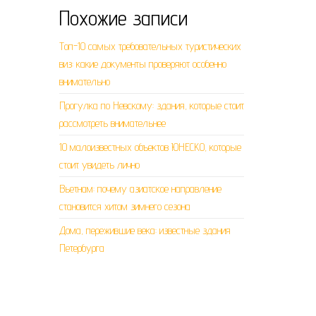
Похожие записи
Топ-10 самых требовательных туристических
виз: какие документы проверяют особенно
внимательно
Прогулка по Невскому: здания, которые стоит
рассмотреть внимательнее
10 малоизвестных объектов ЮНЕСКО, которые
стоит увидеть лично
Вьетнам: почему азиатское направление
становится хитом зимнего сезона
Дома, пережившие века: известные здания
Петербурга