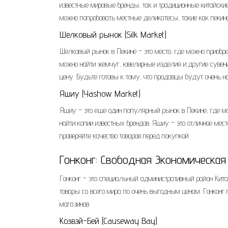
известные мировые бренды, так и традиционные китайск
можно попробовать местные деликатесы, такие как пекин
Шелковый рынок (Silk Market)
Шелковый рынок в Пекине – это место, где можно приоб
можно найти жемчуг, ювелирные изделия и другие сувен
цену. Будьте готовы к тому, что продавцы будут очень на
Яшиу (Yashow Market)
Яшиу – это еще один популярный рынок в Пекине, где мо
найти копии известных брендов. Яшиу – это отличное мест
проверяйте качество товаров перед покупкой.
Гонконг: Свободная Экономическая
Гонконг – это специальный административный район Китая
товары со всего мира по очень выгодным ценам. Гонконг
магазинов.
Козвэй-Бей (Causeway Bay)