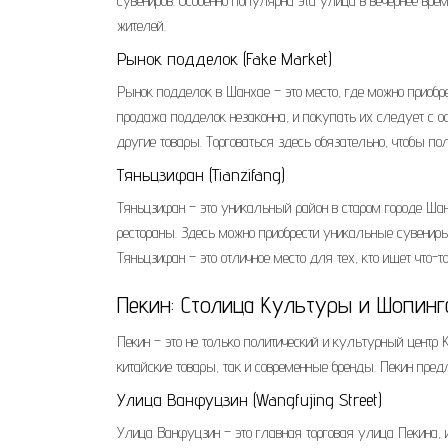
сувениров. Особенно популярна эта улица в вечернее вре
жителей.
Рынок подделок (Fake Market)
Рынок подделок в Шанхае – это место, где можно приобре
продажа подделок незаконна, и покупать их следует с о
другие товары. Торговаться здесь обязательно, чтобы п
Тяньцзифан (Tianzifang)
Тяньцзифан – это уникальный район в старом городе Ша
рестораны. Здесь можно приобрести уникальные сувениры
Тяньцзифан – это отличное место для тех, кто ищет что-т
Пекин: Столица Культуры и Шопинг
Пекин – это не только политический и культурный центр 
китайские товары, так и современные бренды. Пекин пред
Улица Ванфуцзин (Wangfujing Street)
Улица Ванфуцзин – это главная торговая улица Пекина, 