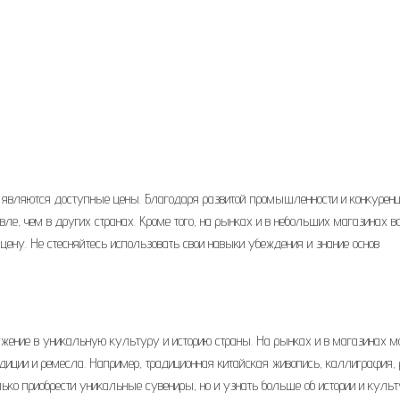
являются доступные цены. Благодаря развитой промышленности и конкуренц
ле, чем в других странах. Кроме того, на рынках и в небольших магазинах в
цену. Не стесняйтесь использовать свои навыки убеждения и знание основ
гружение в уникальную культуру и историю страны. На рынках и в магазинах 
диции и ремесла. Например, традиционная китайская живопись, каллиграфия, 
олько приобрести уникальные сувениры, но и узнать больше об истории и культ