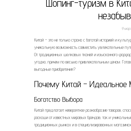
Шопинг-туризм в Кит
незабыв
9 мар
Китай – это не только страна с богатой историей и куль
уникальную возможность совместить увлекательные пут
От традиционных шелковых тканей и изысканного фарфор
угодно, причем по весьма привлекательным ценам. Готов
выгодные приобретения?
Почему Китай – Идеальное 
Богатство Выбора
Китай предлагает невероятное разнообразие товаров, спо
роскоши от известных мировых брендов, так и уникальны
традиционных рынках и в специализированных магазинах