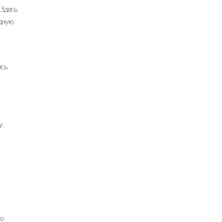
 Здесь
одную
есь
у,
 о