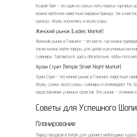
Козвэй-Бей – это один из самых популярных торговых ра
можно найти как известные мировые бренды, так и местны
одежду, обувь, косметику и аксессуары.
Женский рынок (Ladies’ Market)
Женский рынок в Гонконге – это место, где можно приобр
также можно найти товары для детей и различные мелочи.
сувениры. Торговаться здесь обязательно, чтобы получи
Храм Стрит (Temple Street Night Market)
Храм Стрит – это ночной рынок в Гонконге, известный св
обувь, сумки, аксессуары, сувениры и антиквариат. На 
представления уличных артистов. Этот рынок – отличное м
Советы для Успешного Шопи
Планирование
Перед поездкой в Китай для шопинга необходимо тщател