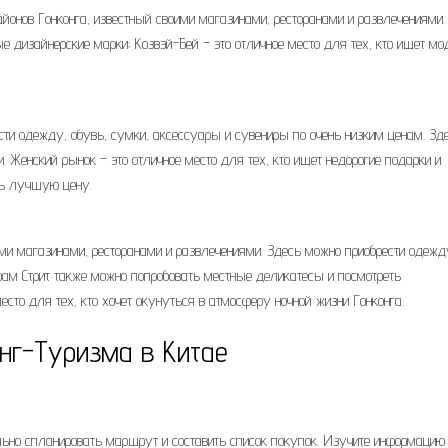
йонов Гонконга, известный своими магазинами, ресторанами и развлечениями.
е дизайнерские марки; Козвэй-Бей – это отличное место для тех, кто ищет м
ести одежду, обувь, сумки, аксессуары и сувениры по очень низким ценам. Зд
 Женский рынок – это отличное место для тех, кто ищет недорогие подарки и
ть лучшую цену.
оими магазинами, ресторанами и развлечениями. Здесь можно приобрести одежд
Храм Стрит также можно попробовать местные деликатесы и посмотреть
есто для тех, кто хочет окунуться в атмосферу ночной жизни Гонконга.
нг-Туризма в Китае
ьно спланировать маршрут и составить список покупок. Изучите информацию