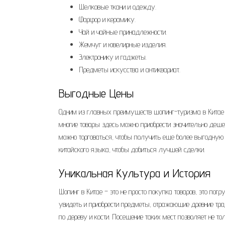
Шелковые ткани и одежду.
Фарфор и керамику.
Чай и чайные принадлежности.
Жемчуг и ювелирные изделия.
Электронику и гаджеты.
Предметы искусства и антиквариат.
Выгодные Цены
Одним из главных преимуществ шопинг-туризма в Китае 
многие товары здесь можно приобрести значительно дешев
можно торговаться, чтобы получить еще более выгодную 
китайского языка, чтобы добиться лучшей сделки.
Уникальная Культура и История
Шопинг в Китае – это не просто покупка товаров, это по
увидеть и приобрести предметы, отражающие древние тра
по дереву и кости. Посещение таких мест позволяет не т