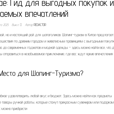
ае: Гид для выгодных покупок и
аемых впечатлений
та 2025
Выкл.
Автор
REDACTOR
турой, но и настоящий рай для шопоголиков. Шопинг-туризм в Китае предлагает
ешествия по древним городам и живописным провинциям с выгодными покуп
а до современных гаджетов и модной одежды – здесь можно найти все, что 
ы отправиться в незабываемое приключение, где вас ждут яркие впечатления 
Место для Шопинг-Туризма?
собное удовлетворить любой вкус и бюджет. Здесь можно найти как предметы
е товары ручной работы, которые станут прекрасным сувениром или подарком
 можно приобрести: