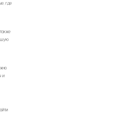
е, где
 также
учшую
ожно
ы и
найти