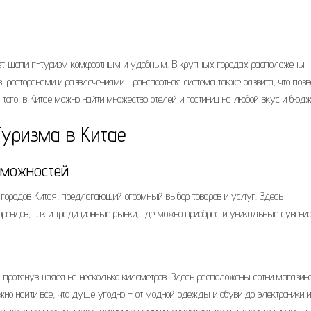
ает шопинг-туризм комфортным и удобным. В крупных городах расположены
 ресторанами и развлечениями. Транспортная система также развита, что поз
ого, в Китае можно найти множество отелей и гостиниц на любой вкус и бюдж
уризма в Китае
зможностей
городов Китая, предлагающий огромный выбор товаров и услуг. Здесь
рендов, так и традиционные рынки, где можно приобрести уникальные сувени
 протянувшаяся на несколько километров. Здесь расположены сотни магазино
жно найти все, что душе угодно – от модной одежды и обуви до электроники и