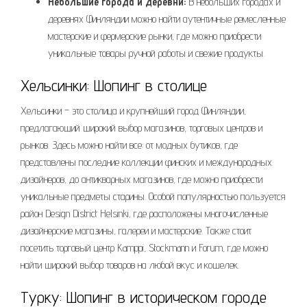
Небольшие города и деревни:
В небольших городах и
деревнях Финляндии можно найти аутентичные ремесленные
мастерские и фермерские рынки, где можно приобрести
уникальные товары ручной работы и свежие продукты.
Хельсинки: Шопинг в столице
Хельсинки – это столица и крупнейший город Финляндии,
предлагающий широкий выбор магазинов, торговых центров и
рынков. Здесь можно найти все: от модных бутиков, где
представлены последние коллекции финских и международных
дизайнеров, до антикварных магазинов, где можно приобрести
уникальные предметы старины. Особой популярностью пользуется
район Design District Helsinki, где расположены многочисленные
дизайнерские магазины, галереи и мастерские. Также стоит
посетить торговый центр Kamppi, Stockmann и Forum, где можно
найти широкий выбор товаров на любой вкус и кошелек.
Турку: Шопинг в историческом городе