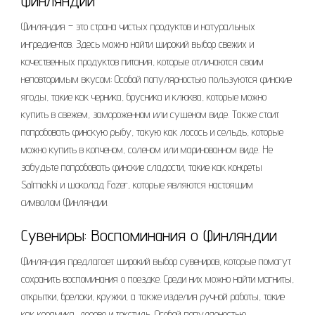
Финляндии
Финляндия – это страна чистых продуктов и натуральных
ингредиентов. Здесь можно найти широкий выбор свежих и
качественных продуктов питания, которые отличаются своим
неповторимым вкусом; Особой популярностью пользуются финские
ягоды, такие как черника, брусника и клюква, которые можно
купить в свежем, замороженном или сушеном виде. Также стоит
попробовать финскую рыбу, такую как лосось и сельдь, которые
можно купить в копченом, соленом или маринованном виде. Не
забудьте попробовать финские сладости, такие как конфеты
Salmiakki и шоколад Fazer, которые являются настоящим
символом Финляндии.
Сувениры: Воспоминания о Финляндии
Финляндия предлагает широкий выбор сувениров, которые помогут
сохранить воспоминания о поездке. Среди них можно найти магниты,
открытки, брелоки, кружки, а также изделия ручной работы, такие
как керамика, дерево и текстиль. Особой популярностью