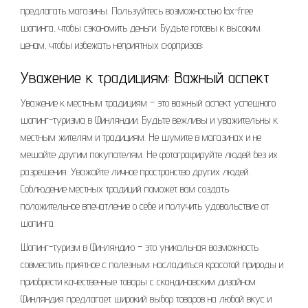
предлагать магазины. Пользуйтесь возможностью tax-free
шопинга, чтобы сэкономить деньги. Будьте готовы к высоким
ценам, чтобы избежать неприятных сюрпризов;
Уважение к традициям: Важный аспект
Уважение к местным традициям – это важный аспект успешного
шопинг-туризма в Финляндии. Будьте вежливы и уважительны к
местным жителям и традициям. Не шумите в магазинах и не
мешайте другим покупателям. Не фотографируйте людей без их
разрешения. Уважайте личное пространство других людей.
Соблюдение местных традиций поможет вам создать
положительное впечатление о себе и получить удовольствие от
шопинга.
Шопинг-туризм в Финляндию – это уникальная возможность
совместить приятное с полезным: насладиться красотой природы и
приобрести качественные товары с скандинавским дизайном.
Финляндия предлагает широкий выбор товаров на любой вкус и