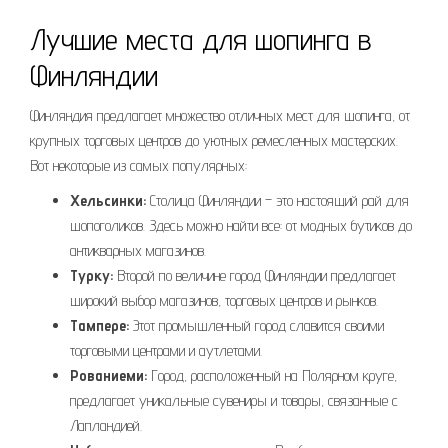
Лучшие места для шопинга в
Финляндии
Финляндия предлагает множество отличных мест для шопинга, от
крупных торговых центров до уютных ремесленных мастерских.
Вот некоторые из самых популярных:
Хельсинки:
Столица Финляндии – это настоящий рай для
шопоголиков. Здесь можно найти все: от модных бутиков до
антикварных магазинов.
Турку:
Второй по величине город Финляндии предлагает
широкий выбор магазинов, торговых центров и рынков.
Тампере:
Этот промышленный город славится своими
торговыми центрами и аутлетами.
Рованиеми:
Город, расположенный на Полярном круге,
предлагает уникальные сувениры и товары, связанные с
Лапландией.