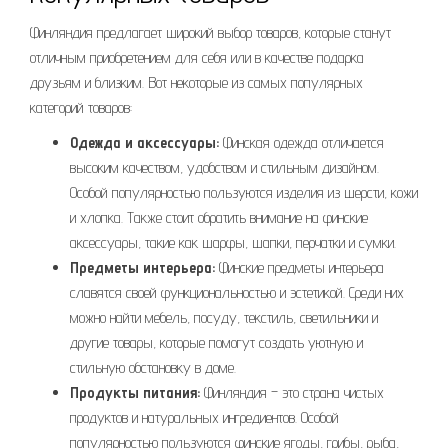
Финляндия предлагает широкий выбор товаров, которые станут
отличным приобретением для себя или в качестве подарка
друзьям и близким. Вот некоторые из самых популярных
категорий товаров:
Одежда и аксессуары:
Финская одежда отличается
высоким качеством, удобством и стильным дизайном.
Особой популярностью пользуются изделия из шерсти, кожи
и хлопка. Также стоит обратить внимание на финские
аксессуары, такие как шарфы, шапки, перчатки и сумки.
Предметы интерьера:
Финские предметы интерьера
славятся своей функциональностью и эстетикой. Среди них
можно найти мебель, посуду, текстиль, светильники и
другие товары, которые помогут создать уютную и
стильную обстановку в доме.
Продукты питания:
Финляндия – это страна чистых
продуктов и натуральных ингредиентов. Особой
популярностью пользуются финские ягоды, грибы, рыба,