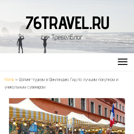
76TRAVEL.RU
ТревелБлог
Home
»
Шопинг-туризм в Финляндию: Гид по лучшим покупкам и
уникальным сувенирам