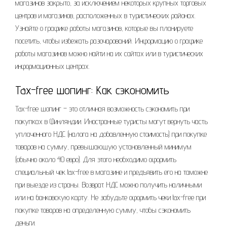
магазинов закрыто, за исключением некоторых крупных торговых
центров и магазинов, расположенных в туристических районах.
Узнайте о графике работы магазинов, которые вы планируете
посетить, чтобы избежать разочарований. Информацию о графике
работы магазинов можно найти на их сайтах или в туристических
информационных центрах.
Tax-free шопинг: Как сэкономить
Tax-free шопинг – это отличная возможность сэкономить при
покупках в Финляндии. Иностранные туристы могут вернуть часть
уплаченного НДС (налога на добавленную стоимость) при покупке
товаров на сумму, превышающую установленный минимум
(обычно около 40 евро). Для этого необходимо оформить
специальный чек tax-free в магазине и предъявить его на таможне
при выезде из страны. Возврат НДС можно получить наличными
или на банковскую карту. Не забудьте оформить чеки tax-free при
покупке товаров на определенную сумму, чтобы сэкономить
деньги.