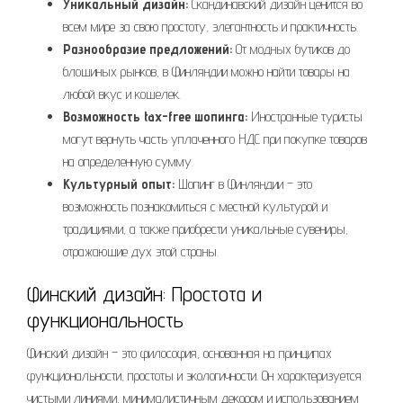
Уникальный дизайн:
Скандинавский дизайн ценится во
всем мире за свою простоту, элегантность и практичность.
Разнообразие предложений:
От модных бутиков до
блошиных рынков, в Финляндии можно найти товары на
любой вкус и кошелек.
Возможность tax-free шопинга:
Иностранные туристы
могут вернуть часть уплаченного НДС при покупке товаров
на определенную сумму.
Культурный опыт:
Шопинг в Финляндии – это
возможность познакомиться с местной культурой и
традициями, а также приобрести уникальные сувениры,
отражающие дух этой страны.
Финский дизайн: Простота и
функциональность
Финский дизайн – это философия, основанная на принципах
функциональности, простоты и экологичности. Он характеризуется
чистыми линиями, минималистичным декором и использованием