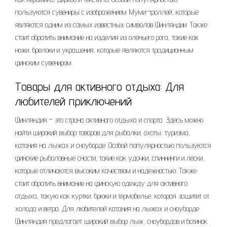
пользуются сувениры с изображением Муми-троллей, которые
являются одним из самых известных символов Финляндии. Также
стоит обратить внимание на изделия из оленьего рога, такие как
ножи, брелоки и украшения, которые являются традиционным
финским сувениром.
Товары для активного отдыха: Для
любителей приключений
Финляндия – это страна активного отдыха и спорта. Здесь можно
найти широкий выбор товаров для рыбалки, охоты, туризма,
катания на лыжах и сноуборде. Особой популярностью пользуются
финские рыболовные снасти, такие как удочки, спиннинги и лески,
которые отличаются высоким качеством и надежностью. Также
стоит обратить внимание на финскую одежду для активного
отдыха, такую как куртки, брюки и термобелье, которая защитит от
холода и ветра. Для любителей катания на лыжах и сноуборде
Финляндия предлагает широкий выбор лыж, сноубордов и ботинок.