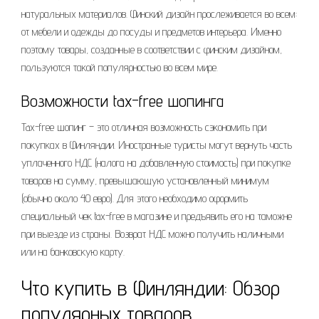
натуральных материалов. Финский дизайн прослеживается во всем:
от мебели и одежды до посуды и предметов интерьера. Именно
поэтому товары, созданные в соответствии с финским дизайном,
пользуются такой популярностью во всем мире.
Возможности tax-free шопинга
Tax-free шопинг – это отличная возможность сэкономить при
покупках в Финляндии. Иностранные туристы могут вернуть часть
уплаченного НДС (налога на добавленную стоимость) при покупке
товаров на сумму, превышающую установленный минимум
(обычно около 40 евро). Для этого необходимо оформить
специальный чек tax-free в магазине и предъявить его на таможне
при выезде из страны. Возврат НДС можно получить наличными
или на банковскую карту.
Что купить в Финляндии: Обзор
популярных товаров