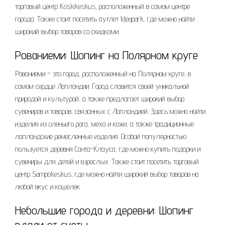
торговый центр Koskikeskus, расположенный в самом центре
города. Также стоит посетить аутлет Ideapark, где можно найти
широкий выбор товаров со скидками.
Рованиеми: Шопинг на Полярном круге
Рованиеми – это город, расположенный на Полярном круге, в
самом сердце Лапландии. Город славится своей уникальной
природой и культурой, а также предлагает широкий выбор
сувениров и товаров, связанных с Лапландией. Здесь можно найти
изделия из оленьего рога, меха и кожи, а также традиционные
лапландские ремесленные изделия. Особой популярностью
пользуется деревня Санта-Клауса, где можно купить подарки и
сувениры для детей и взрослых. Также стоит посетить торговый
центр Sampokeskus, где можно найти широкий выбор товаров на
любой вкус и кошелек.
Небольшие города и деревни: Шопинг
вдали от суеты