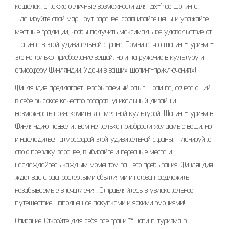
кошелек, а также отличные возможности для tax-free шопинга.
Планируйте свой маршрут заранее, сравнивайте цены и уважайте
местные традиции, чтобы получить максимальное удовольствие от
шопинга в этой удивительной стране. Помните, что шопинг-туризм –
это не только приобретение вещей, но и погружение в культуру и
атмосферу Финляндии. Удачи в ваших шопинг-приключениях!
Финляндия предлагает незабываемый опыт шопинга, сочетающий
в себе высокое качество товаров, уникальный дизайн и
возможность познакомиться с местной культурой. Шопинг-туризм в
Финляндию позволит вам не только приобрести желаемые вещи, но
и насладиться атмосферой этой удивительной страны. Планируйте
свою поездку заранее, выбирайте интересные места и
наслаждайтесь каждым моментом вашего пребывания. Финляндия
ждет вас с распростертыми объятиями и готова предложить
незабываемые впечатления. Отправляйтесь в увлекательное
путешествие, наполненное покупками и яркими эмоциями!
Описание: Откройте для себя все грани **шопинг-туризма в