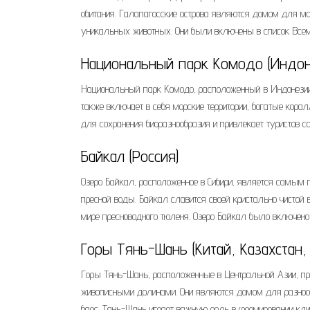
обитания. Галапагосские острова являются домом для мор
уникальных животных. Они были включены в список Всем
Национальный парк Комодо (Индон
Национальный парк Комодо, расположенный в Индонезии
также включает в себя морские территории, богатые ко
для сохранения биоразнообразия и привлекает туристов с
Байкал (Россия)
Озеро Байкал, расположенное в Сибири, является самым 
пресной воды. Байкал славится своей кристально чистой
мире пресноводного тюленя. Озеро Байкал было включено
Горы Тянь-Шань (Китай, Казахстан,
Горы Тянь-Шань, расположенные в Центральной Азии, пр
живописными долинами. Они являются домом для разноо
барс. Тянь-Шань играет важную роль в формировании кли