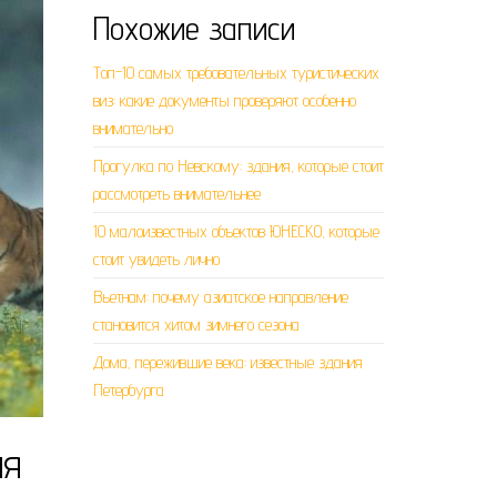
Похожие записи
Топ-10 самых требовательных туристических
виз: какие документы проверяют особенно
внимательно
Прогулка по Невскому: здания, которые стоит
рассмотреть внимательнее
10 малоизвестных объектов ЮНЕСКО, которые
стоит увидеть лично
Вьетнам: почему азиатское направление
становится хитом зимнего сезона
Дома, пережившие века: известные здания
Петербурга
ия