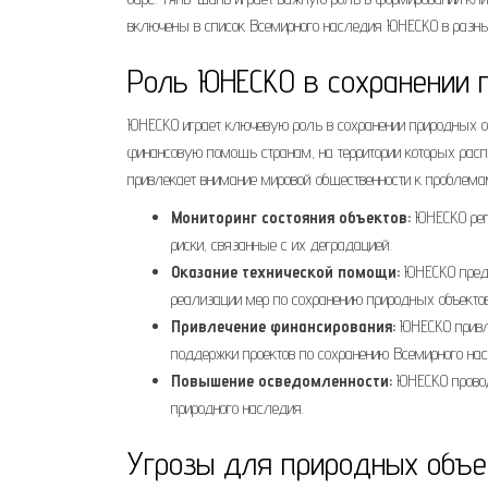
включены в список Всемирного наследия ЮНЕСКО в разны
Роль ЮНЕСКО в сохранении 
ЮНЕСКО играет ключевую роль в сохранении природных о
финансовую помощь странам, на территории которых расп
привлекает внимание мировой общественности к проблема
Мониторинг состояния объектов:
ЮНЕСКО регу
риски, связанные с их деградацией.
Оказание технической помощи:
ЮНЕСКО предо
реализации мер по сохранению природных объектов
Привлечение финансирования:
ЮНЕСКО привле
поддержки проектов по сохранению Всемирного нас
Повышение осведомленности:
ЮНЕСКО провод
природного наследия.
Угрозы для природных объе