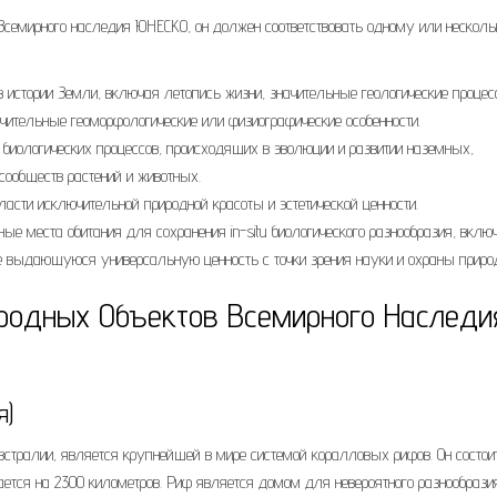
Всемирного наследия ЮНЕСКО, он должен соответствовать одному или несколь
стории Земли, включая летопись жизни, значительные геологические процес
чительные геоморфологические или физиографические особенности.
иологических процессов, происходящих в эволюции и развитии наземных,
сообществ растений и животных.
сти исключительной природной красоты и эстетической ценности.
е места обитания для сохранения in-situ биологического разнообразия, включ
 выдающуюся универсальную ценность с точки зрения науки и охраны приро
родных Объектов Всемирного Наследи
я)
тралии, является крупнейшей в мире системой коралловых рифов. Он состои
ается на 2300 километров. Риф является домом для невероятного разнообрази