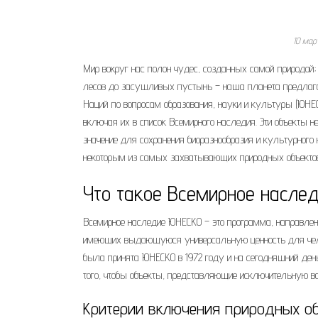
10 мар
Мир вокруг нас полон чудес, созданных самой природой; 
лесов до засушливых пустынь – наша планета предлагае
Наций по вопросам образования, науки и культуры (ЮНЕ
включая их в список Всемирного наследия. Эти объекты 
значение для сохранения биоразнообразия и культурного
некоторым из самых захватывающих природных объектов
Что такое Всемирное насле
Всемирное наследие ЮНЕСКО – это программа, направлен
имеющих выдающуюся универсальную ценность для челове
была принята ЮНЕСКО в 1972 году и на сегодняшний ден
того, чтобы объекты, представляющие исключительную 
Критерии включения природных об