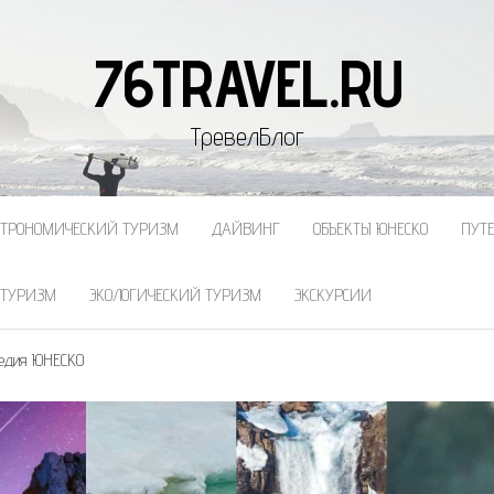
76TRAVEL.RU
ТревелБлог
СТРОНОМИЧЕСКИЙ ТУРИЗМ
ДАЙВИНГ
ОБЪЕКТЫ ЮНЕСКО
ПУТ
 ТУРИЗМ
ЭКОЛОГИЧЕСКИЙ ТУРИЗМ
ЭКСКУРСИИ
ледия ЮНЕСКО