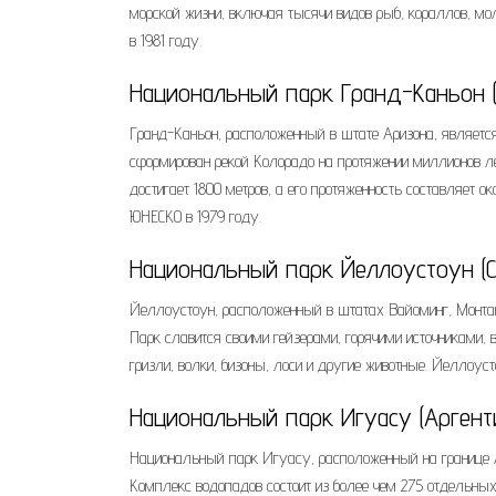
морской жизни, включая тысячи видов рыб, кораллов, мо
в 1981 году.
Национальный парк Гранд-Каньон 
Гранд-Каньон, расположенный в штате Аризона, являетс
сформирован рекой Колорадо на протяжении миллионов л
достигает 1800 метров, а его протяженность составляет 
ЮНЕСКО в 1979 году.
Национальный парк Йеллоустоун (
Йеллоустоун, расположенный в штатах Вайоминг, Монтан
Парк славится своими гейзерами, горячими источниками,
гризли, волки, бизоны, лоси и другие животные. Йеллоус
Национальный парк Игуасу (Аргент
Национальный парк Игуасу, расположенный на границе 
Комплекс водопадов состоит из более чем 275 отдельн