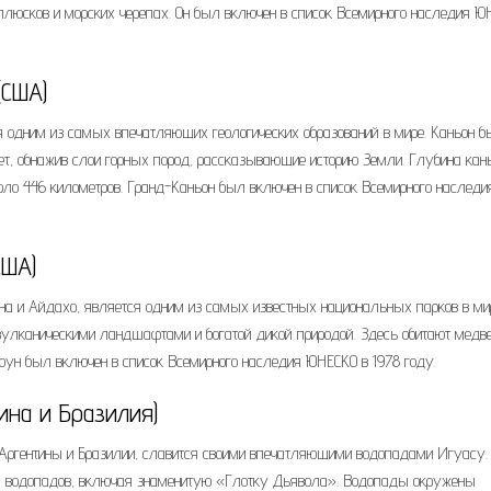
ллюсков и морских черепах. Он был включен в список Всемирного наследия 
(США)
я одним из самых впечатляющих геологических образований в мире. Каньон 
ет, обнажив слои горных пород, рассказывающие историю Земли. Глубина кан
около 446 километров. Гранд-Каньон был включен в список Всемирного наследи
США)
а и Айдахо, является одним из самых известных национальных парков в ми
 вулканическими ландшафтами и богатой дикой природой. Здесь обитают медв
тоун был включен в список Всемирного наследия ЮНЕСКО в 1978 году.
ина и Бразилия)
Аргентины и Бразилии, славится своими впечатляющими водопадами Игуасу.
ых водопадов, включая знаменитую «Глотку Дьявола». Водопады окружены