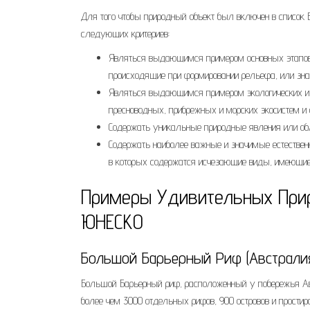
Для того чтобы природный объект был включен в список 
следующих критериев:
Являться выдающимся примером основных этапов и
происходящие при формировании рельефа, или зна
Являться выдающимся примером экологических и б
пресноводных, прибрежных и морских экосистем и 
Содержать уникальные природные явления или обла
Содержать наиболее важные и значимые естественны
в которых содержатся исчезающие виды, имеющие
Примеры Удивительных При
ЮНЕСКО
Большой Барьерный Риф (Австрали
Большой Барьерный риф, расположенный у побережья Авс
более чем 3000 отдельных рифов, 900 островов и простир