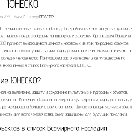
ЮНЕСКО
та 2025
Выкл.
Автор
REDACTOR
От величественных горных хребтов до бескрайних океанов, от густых тропичес
т невероятное разнообразие ландшафтов и экосистем. Организация Объедине
СКО) признает выдающуюся ценность некоторых из этих природных объектов,
не только обладают уникальными природными характеристиками, но и имеют в
 наследия человечества. Приглашаем вас в увлекательное путешествие по
, включенных в список Всемирного наследия ЮНЕСКО.
дие ЮНЕСКО?
ная на выявление, защиту и сохранение культурных и природных объектов,
чества. Конвенция об охране всемирного культурного и природного наслед
ь ратифицирована большинством стран мира. Целью конвенции является обесп
важность для всего человечества, были защищены для будущих поколений.
ъектов в список Всемирного наследия