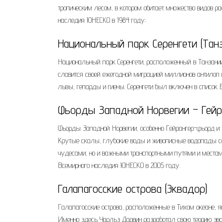
тропическим лесом, в котором обитает множество видов 
наследия ЮНЕСКО в 1984 году;
Национальный парк Серенгети (Тан
Национальный парк Серенгети, расположенный в Танзани
славится своей ежегодной миграцией миллионов антилоп 
львы, гепарды и гиены. Серенгети был включен в список 
Фьорды Западной Норвегии – Гей
Фьорды Западной Норвегии, особенно Гейрангер-фьорд 
Крутые скалы, глубокие воды и живописные водопады с
чудесами, но и важными транспортными путями и местам
Всемирного наследия ЮНЕСКО в 2005 году.
Галапагосские острова (Эквадор)
Галапагосские острова, расположенные в Тихом океане,
Именно здесь Чарльз Дарвин разработал свою теорию эв