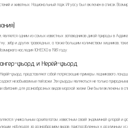
растений и животных. Национальный парк Игуасу был включен в список Всемир
зания)
и, является одним из самых известных заповедников дикой природы в Африке
гну, зебр и других травоядных, а также большим количеством хищников, таки
Всемирного наследия ЮНЕСКО в 1981 году.
рангер-фьорд и Нерёй-фьорд
и Нерёй-фьорд, представляют собой потрясающие примеры ледникового ландш
оздают незабываемые пейзажи. Эти фьорды являються не только природным
и обитания для разнообразных видов морской жизни. Они были включены в сп
 являются уникальным архипелагом, известным своей эндемичной флорой и фа
олюции, наблюдая за разнообразием видов, приспособленных к различным ус