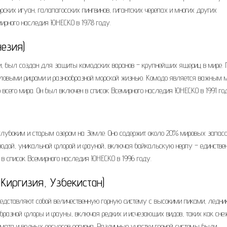
ских игуан, галапагосских пингвинов, гигантских черепах и многих других
ирного наследия ЮНЕСКО в 1978 году.
езия)
, был создан для защиты комодских варанов – крупнейших ящериц в мире. 
ралловыми рифами и разнообразной морской жизнью. Комодо является важным 
о всего мира. Он был включен в список Всемирного наследия ЮНЕСКО в 1991 го
глубоким и старым озером на Земле. Оно содержит около 20% мировых запас
 водой, уникальной флорой и фауной, включая байкальскую нерпу – единствен
 в список Всемирного наследия ЮНЕСКО в 1996 году.
 Киргизия, Узбекистан)
едставляют собой величественную горную систему с высокими пиками, ледни
бразной флоры и фауны, включая редких и исчезающих видов, таких как сн
мата и водных ресурсов региона. Различные участки горной системы были