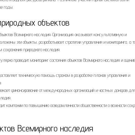
е годы.
природных объектов
бъектов Всемирного наследия; Организация оказывает консультативную и
оложены эти объекты, разрабатывает стратегии управления и мониторинга, а 
м сохранения природного наследия.
лярно проводит мониторинг состояния объектов Всемирного наследия и оцени
ставляет техническую помощь странам в разработке планов управления и
.
кает финансирование от международных организаций и частных доноров дл
ледия.
ит кампании по повышению осведомленности общественности о важности сохр
ктов Всемирного наследия