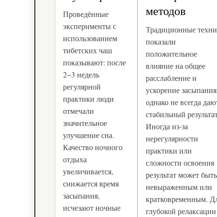
методов
Проведённые
эксперименты с
Традиционные техн
использованием
показали
тибетских чаш
положительное
показывают: после
влияние на общее
2−3 недель
расслабление и
регулярной
ускорение засыпания
практики люди
однако не всегда даю
отмечали
стабильный результат
значительное
Иногда из-за
улучшение сна.
нерегулярности
Качество ночного
практики или
отдыха
сложности освоения
увеличивается,
результат может быт
снижается время
невыраженным или
засыпания,
кратковременным. Д
исчезают ночные
глубокой релаксации