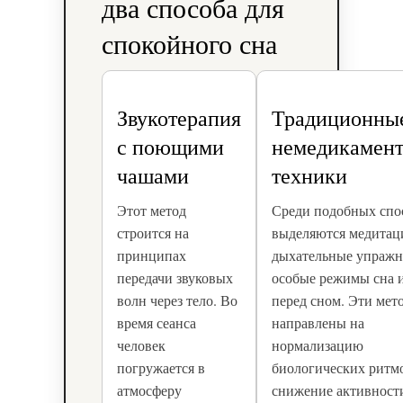
два способа для
спокойного сна
Звукотерапия
Традиционны
с поющими
немедикамен
чашами
техники
Этот метод
Среди подобных спо
строится на
выделяются медитац
принципах
дыхательные упражн
передачи звуковых
особые режимы сна 
волн через тело. Во
перед сном. Эти мет
время сеанса
направлены на
человек
нормализацию
погружается в
биологических ритм
атмосферу
снижение активност