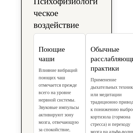
Психофизиологи
ческое
воздействие
Поющие
Обычные
чаши
расслабляющ
практики
Влияние вибраций
поющих чаш
Применение
отмечается прежде
дыхательных техни
всего на уровне
или медитации
нервной системы.
традиционно приво
Звуковые импульсы
к понижению выбро
активируют зону
кортизола (гормона
мозга, отвечающую
стресса) и переходу
за спокойствие,
мозга на альфа-волн